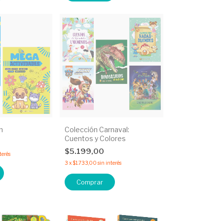
n
Colección Carnaval:
Cuentos y Colores
$5.199,00
terés
3
x
$1.733,00
sin interés
Comprar