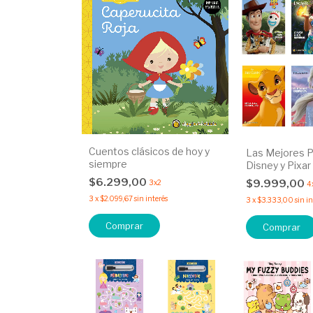
Cuentos clásicos de hoy y
Las Mejores P
siempre
Disney y Pixar
$6.299,00
$9.999,00
3x2
4
3
x
$2.099,67
sin interés
3
x
$3.333,00
sin i
Comprar
Comprar