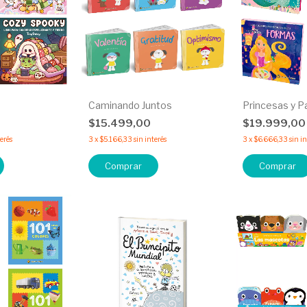
Caminando Juntos
Princesas y P
$15.499,00
$19.999,0
terés
3
x
$5.166,33
sin interés
3
x
$6.666,33
sin i
Comprar
Comprar