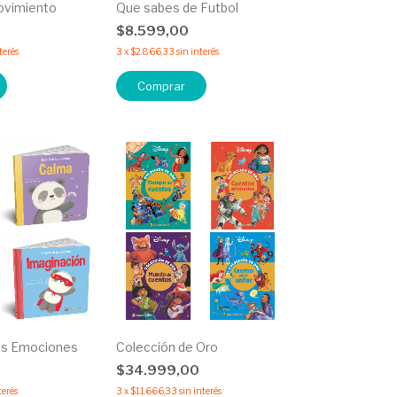
ovimiento
Que sabes de Futbol
0
$8.599,00
terés
3
x
$2.866,33
sin interés
Comprar
las Emociones
Colección de Oro
$34.999,00
terés
3
x
$11.666,33
sin interés