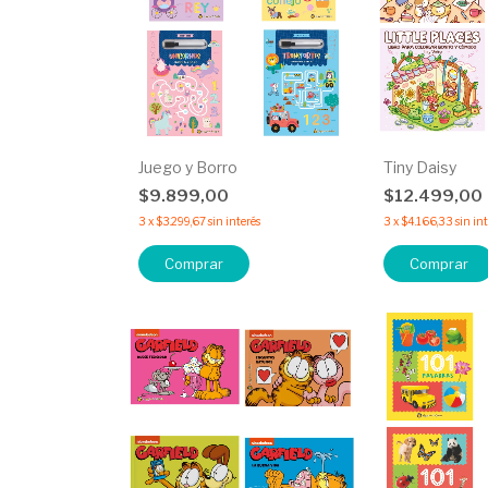
Juego y Borro
Tiny Daisy
$9.899,00
$12.499,00
3
x
$3.299,67
sin interés
3
x
$4.166,33
sin in
Comprar
Comprar