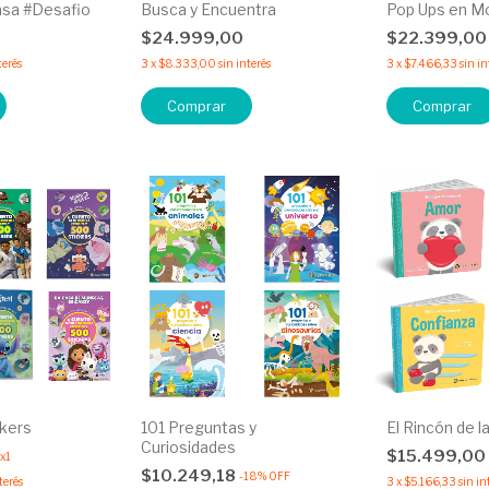
asa #Desafio
Busca y Encuentra
Pop Ups en M
$24.999,00
$22.399,0
terés
3
x
$8.333,00
sin interés
3
x
$7.466,33
sin in
Comprar
Comprar
kers
101 Preguntas y
El Rincón de 
Curiosidades
$15.499,00
x1
$10.249,18
-
18
%
OFF
terés
3
x
$5.166,33
sin in