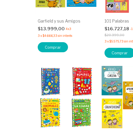
Garfield y sus Amigos
101 Palabras
$13.999,00
$16.727,18
4x3
-
$20.399,00
3
x
$4.666,33
sin interés
3
x
$5.575,73
sin in
Comprar
Comprar