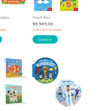
imales
Practi Bloc
0
$9.949,00
nterés
3
x
$3.316,33
sin interés
Comprar