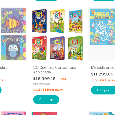
ubro
101 Cuentos Cortos Tapa
Megadiversió
Acolchada
$11.299,00
$16.399,18
-
18
%
OFF
terés
3
x
$3.766,33
sin in
$19.999,00
3
x
$5.466,39
sin interés
Comprar
Comprar