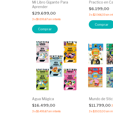
Mi Libro Gigante Para
Practico en C
Aprender
$6.199,00
$29.699,00
3
x
$2.066,33
sin in
3
x
$9.899,67
sin interés
Comprar
Comprar
Agua Mágica
Mundo de Stic
$16.499,00
$11.799,00
2
3
x
$5.499,67
sin interés
3
x
$3.933,00
sin in