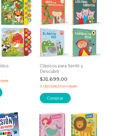
idos
Clásicos para Sentir y
Descubrir
0
$31.699,00
interés
3
x
$10.566,33
sin interés
Comprar