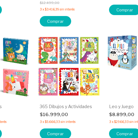
$12.499,00
3
x
$3.416,39
sin interés
Comprar
Comprar
s
365 Dibujos y Actividades
Leo y Juego
$16.999,00
$8.899,00
terés
3
x
$5.666,33
sin interés
3
x
$2.966,33
sin in
Comprar
Comprar