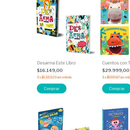
Desarma Este Libro
Cuentos con T
$16.149,00
$29.999,0
3
x
$5.383,00
sin interés
3
x
$9.999,67
sin int
Comprar
Comprar