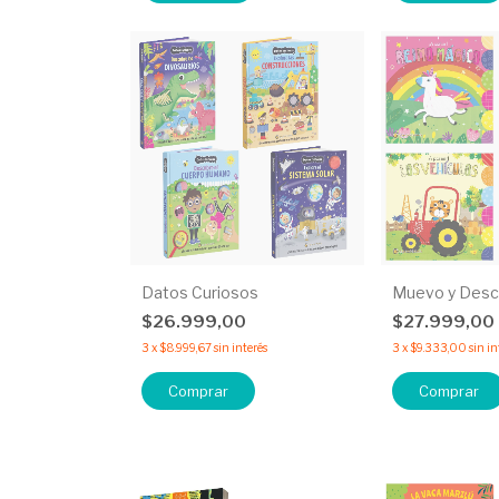
Datos Curiosos
Muevo y Desc
$26.999,00
$27.999,00
3
x
$8.999,67
sin interés
3
x
$9.333,00
sin in
Comprar
Comprar