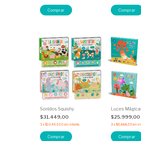
Comprar
Comprar
Sonidos Squishy
Luces Mágica
$31.449,00
$25.999,00
3
x
$10.483,00
sin interés
3
x
$8.666,33
sin in
Comprar
Comprar