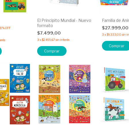
El Principito Mundial - Nuevo
Familia de An
formato
$27.999,0
18
%
OFF
$7.499,00
3
x
$9.333,00
sin i
3
x
$2.499,67
sin interés
terés
Comprar