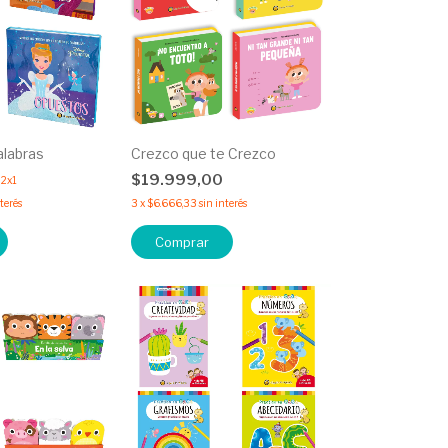
alabras
Crezco que te Crezco
0
$19.999,00
2x1
nterés
3
x
$6.666,33
sin interés
Comprar