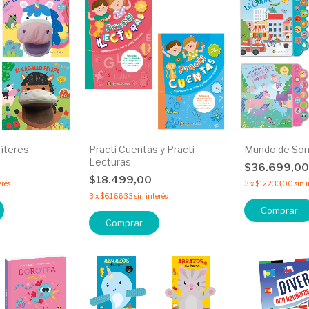
íteres
Practi Cuentas y Practi
Mundo de Son
Lecturas
0
$36.699,0
$18.499,00
erés
3
x
$12.233,00
sin 
3
x
$6.166,33
sin interés
Comprar
Comprar