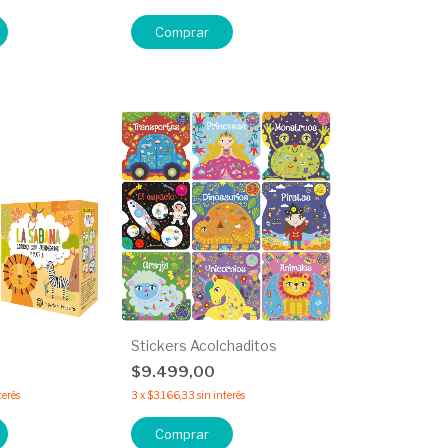
Comprar
Stickers Acolchaditos
$9.499,00
terés
3
x
$3.166,33
sin interés
Comprar