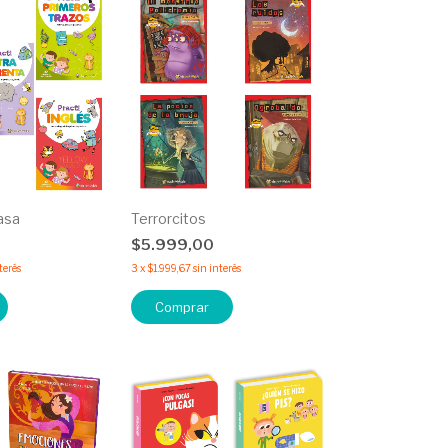
asa
Terrorcitos
$5.999,00
terés
3
x
$1.999,67
sin interés
Comprar