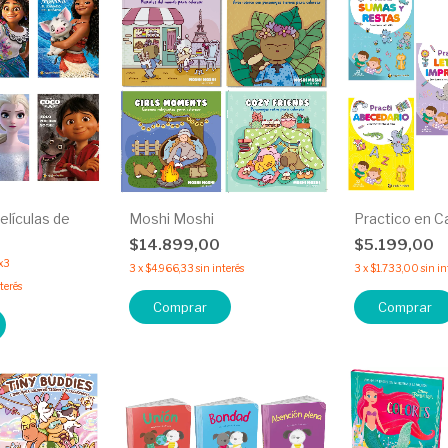
elículas de
Moshi Moshi
Practico en C
$14.899,00
$5.199,00
x3
3
x
$4.966,33
sin interés
3
x
$1.733,00
sin in
nterés
Comprar
Comprar