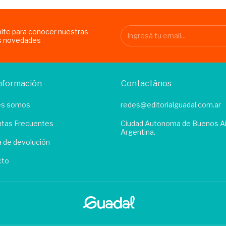
bite para conocer nuestras
s novedades
nformación
Contactános
es somos
redes@editorialguadal.com.ar
tas Frecuentes
Ciudad Autonoma de Buenos Ai
Argentina.
ca de devolución
cto