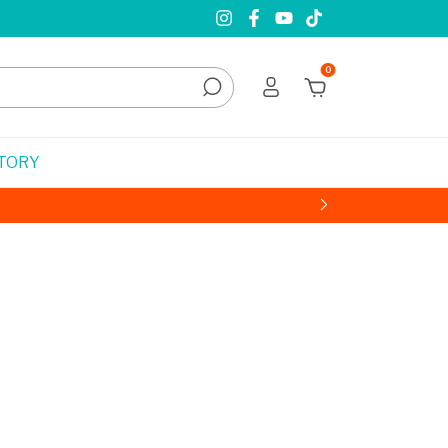
0
STORY