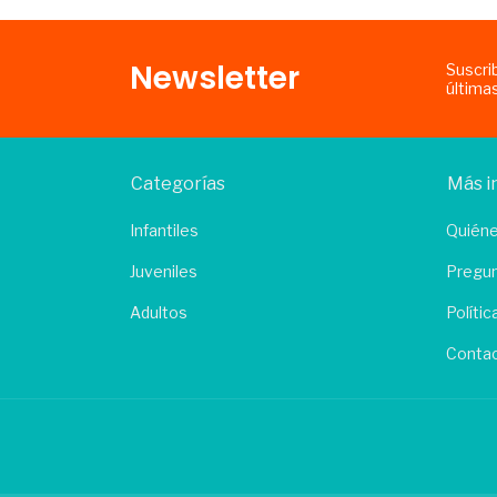
Newsletter
Suscri
última
Categorías
Más i
Infantiles
Quién
Juveniles
Pregun
Adultos
Políti
Conta