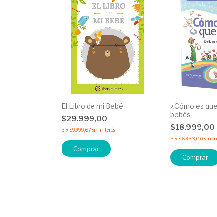
El Libro de mi Bebé
¿Cómo es que 
bebés
$29.999,00
$18.999,00
3
x
$9.999,67
sin interés
3
x
$6.333,00
sin i