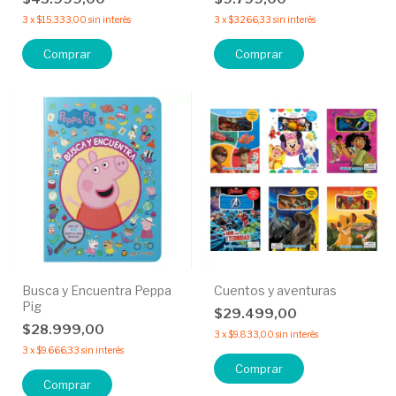
3
x
$15.333,00
sin interés
3
x
$3.266,33
sin interés
Comprar
Comprar
Busca y Encuentra Peppa
Cuentos y aventuras
Pig
$29.499,00
$28.999,00
3
x
$9.833,00
sin interés
3
x
$9.666,33
sin interés
Comprar