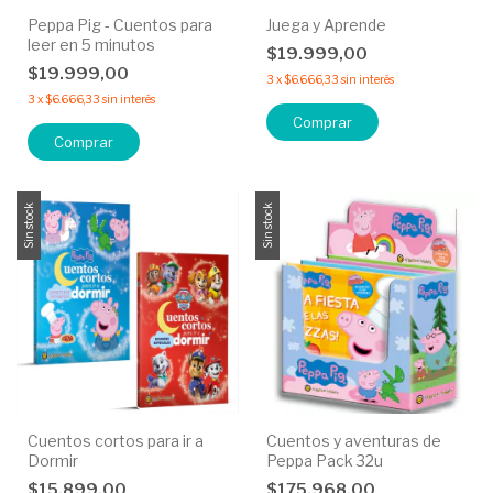
Peppa Pig - Cuentos para
Juega y Aprende
leer en 5 minutos
$19.999,00
$19.999,00
3
x
$6.666,33
sin interés
3
x
$6.666,33
sin interés
Comprar
Sin stock
Sin stock
Cuentos cortos para ir a
Cuentos y aventuras de
Dormir
Peppa Pack 32u
$15.899,00
$175.968,00