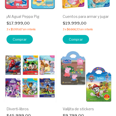
¡Al Agua! Peppa Pig
Cuentos para armar y jugar
$17.999,00
$19.999,00
3
x
$5.999,67
sin interés
3
x
$6.666,33
sin interés
Comprar
Comprar
Diverti-libros
Valijita de stickers
$45.999,00
$9.799,00