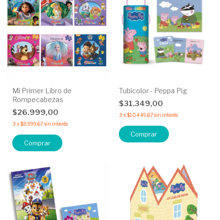
Mi Primer Libro de
Tubicolor - Peppa Pig
Rompecabezas
$31.349,00
$26.999,00
3
x
$10.449,67
sin interés
3
x
$8.999,67
sin interés
Comprar