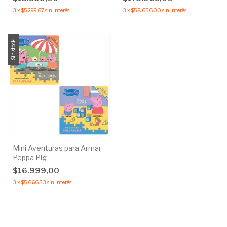
3
x
$5.299,67
sin interés
3
x
$58.656,00
sin interés
Sin stock
Mini Aventuras para Armar
Peppa Pig
$16.999,00
3
x
$5.666,33
sin interés