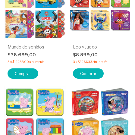
Mundo de sonidos
Leo y Juego
$36.699,00
$8.899,00
3
x
$12.233,00
sin interés
3
x
$2.966,33
sin interés
Comprar
Comprar