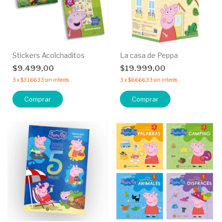
Stickers Acolchaditos
La casa de Peppa
$9.499,00
$19.999,00
3
x
$3.166,33
sin interés
3
x
$6.666,33
sin interés
Comprar