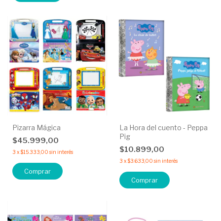
Pizarra Mágica
La Hora del cuento - Peppa
Pig
$45.999,00
$10.899,00
3
x
$15.333,00
sin interés
3
x
$3.633,00
sin interés
Comprar
Comprar