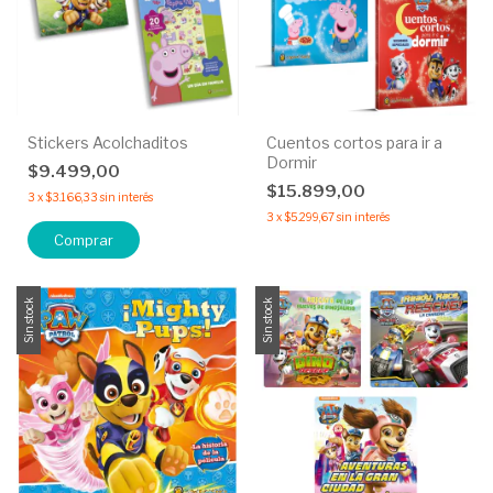
Stickers Acolchaditos
Cuentos cortos para ir a
Dormir
$9.499,00
$15.899,00
3
x
$3.166,33
sin interés
3
x
$5.299,67
sin interés
Comprar
Sin stock
Sin stock