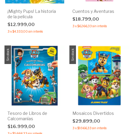
¡Mighty Pups! La historia
Cuentos y Aventuras
de la pelicula
$18.799,00
$12.999,00
3
x
$6.266,33
sin interés
3
x
$4.333,00
sin interés
Sin stock
Sin stock
Tesoro de Libros de
Mosaicos Divertidos
Calcomanías
$29.899,00
$16.999,00
3
x
$9.966,33
sin interés
3
x
$5.666,33
sin interés