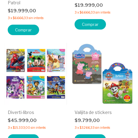
Patrol
$19.999,00
$19.999,00
3
x
$6.666,33
sin interés
3
x
$6.666,33
sin interés
Comprar
Comprar
Diverti-libros
Valijita de stickers
$45.999,00
$9.799,00
3
x
$15.333,00
sin interés
3
x
$3.266,33
sin interés