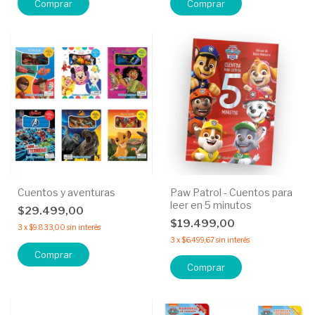
Comprar
Comprar
Cuentos y aventuras
Paw Patrol - Cuentos para
leer en 5 minutos
$29.499,00
$19.499,00
3
x
$9.833,00
sin interés
3
x
$6.499,67
sin interés
Comprar