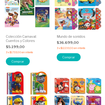
Colección Carnaval:
Mundo de sonidos
Cuentos y Colores
$36.699,00
$5.199,00
3
x
$12.233,00
sin interés
3
x
$1.733,00
sin interés
Comprar
Comprar