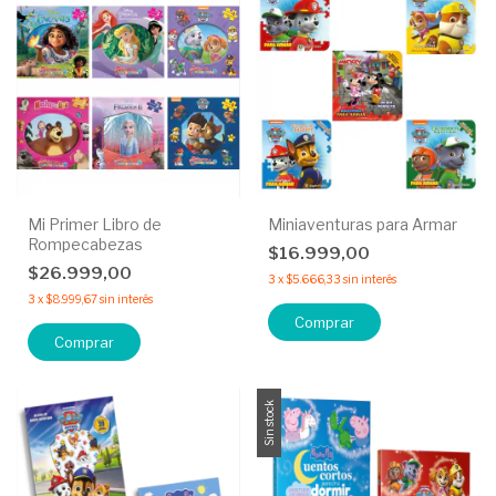
Mi Primer Libro de
Miniaventuras para Armar
Rompecabezas
$16.999,00
$26.999,00
3
x
$5.666,33
sin interés
3
x
$8.999,67
sin interés
Comprar
Comprar
Sin stock