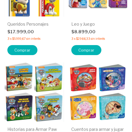
Queridos Personajes
Leo y Juego
$17.999,00
$8.899,00
3
x
$5.999,67
sin interés
3
x
$2.966,33
sin interés
Comprar
Comprar
Historias para Armar Paw
Cuentos para armar y jugar