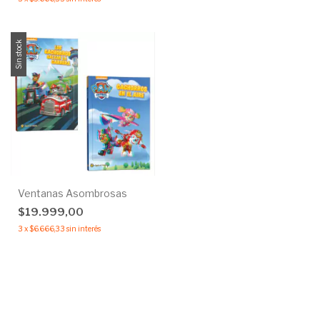
Sin stock
Ventanas Asombrosas
$19.999,00
3
x
$6.666,33
sin interés