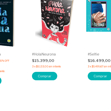
a
#HolaNeurona
#Selfie
$15.399,00
$16.499,0
18
%
OFF
3
x
$5.133,00
sin interés
3
x
$5.499,67
sin in
terés
Comprar