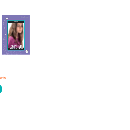
0
terés