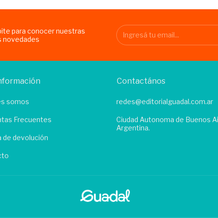
bite para conocer nuestras
s novedades
nformación
Contactános
es somos
redes@editorialguadal.com.ar
tas Frecuentes
Ciudad Autonoma de Buenos Ai
Argentina.
ca de devolución
cto