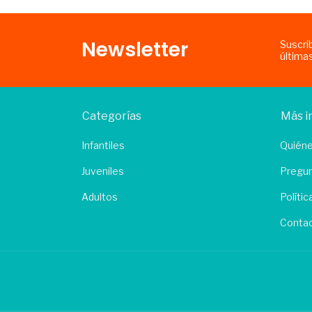
Newsletter
Suscri
última
Categorías
Más i
Infantiles
Quién
Juveniles
Pregun
Adultos
Políti
Conta