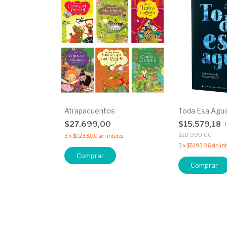
Atrapacuentos
Toda Esa Agu
$27.699,00
$15.579,18
-
$18.999,00
3
x
$9.233,00
sin interés
3
x
$5.193,06
sin in
Comprar