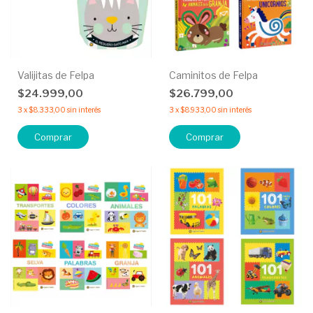
Valijitas de Felpa
Caminitos de Felpa
$24.999,00
$26.799,00
3
x
$8.333,00
sin interés
3
x
$8.933,00
sin interés
Comprar
Comprar