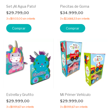
Set ¡Al Agua Pato!
Piecitas de Goma
$29.799,00
$34.999,00
3
x
$9.933,00
sin interés
3
x
$11.666,33
sin interés
Comprar
Comprar
Estrella y Grufito
Mi Primer Vehículo
$29.999,00
$29.999,00
3
x
$9.999,67
sin interés
3
x
$9.999,67
sin interés