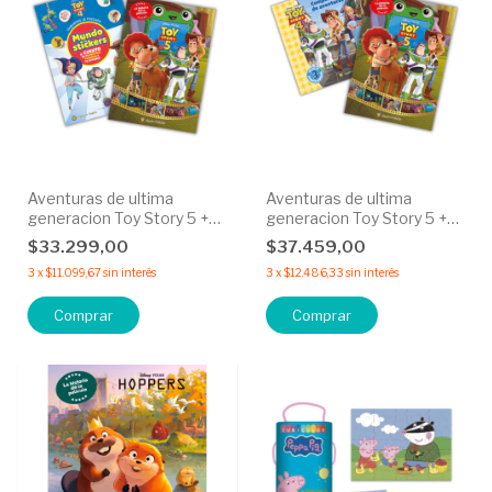
Aventuras de ultima
Aventuras de ultima
generacion Toy Story 5 +
generacion Toy Story 5 +
Juguetes al recate - 30%
Compañeros de aventuras
$33.299,00
$37.459,00
OFF
30% OFF
3
x
$11.099,67
sin interés
3
x
$12.486,33
sin interés