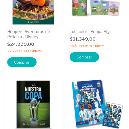
Hoppers Aventuras de
Tubicolor - Peppa Pig
Película - Disney
$31.349,00
$24.999,00
3
x
$10.449,67
sin interés
3
x
$8.333,00
sin interés