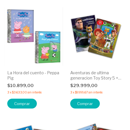
La Hora del cuento - Peppa
Aventuras de ultima
Pig
generacion Toy Story 5 +
Un planeta extraño
$10.899,00
$29.999,00
Lightyear - 50% OFF
3
x
$3.633,00
sin interés
3
x
$9.999,67
sin interés
Comprar