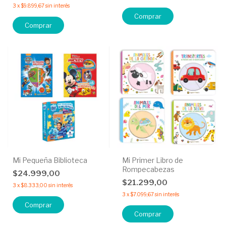
3
x
$9.899,67
sin interés
Comprar
Comprar
Mi Pequeña Biblioteca
Mi Primer Libro de
Rompecabezas
$24.999,00
$21.299,00
3
x
$8.333,00
sin interés
3
x
$7.099,67
sin interés
Comprar
Comprar