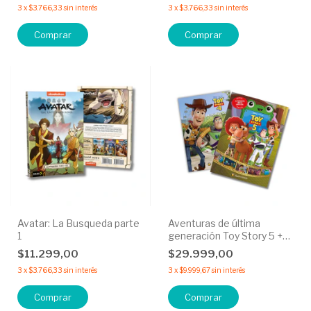
3
x
$3.766,33
sin interés
3
x
$3.766,33
sin interés
Avatar: La Busqueda parte
Aventuras de última
1
generación Toy Story 5 +
¡Hecho Para jugar! Toy
$11.299,00
$29.999,00
Story 4 - 50% OFF
3
x
$3.766,33
sin interés
3
x
$9.999,67
sin interés