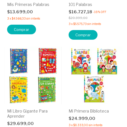
Mis Primeras Palabras
101 Palabras
$13.699,00
$16.727,18
-
18
%
OFF
$20.399,00
3
x
$4.566,33
sin interés
3
x
$5.575,73
sin interés
Comprar
Comprar
Mi Libro Gigante Para
Mi Primera Biblioteca
Aprender
$24.999,00
$29.699,00
3
x
$8.333,00
sin interés