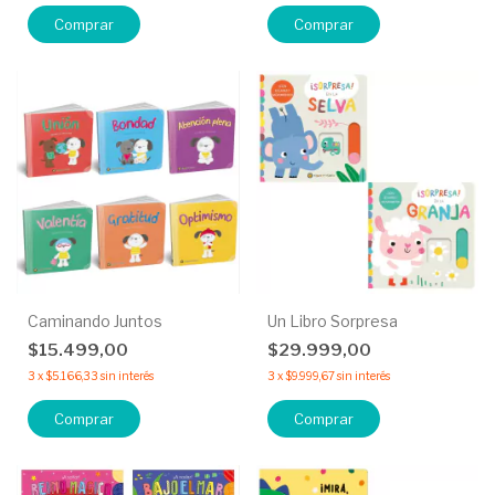
Comprar
Comprar
Caminando Juntos
Un Libro Sorpresa
$15.499,00
$29.999,00
3
x
$5.166,33
sin interés
3
x
$9.999,67
sin interés
Comprar
Comprar