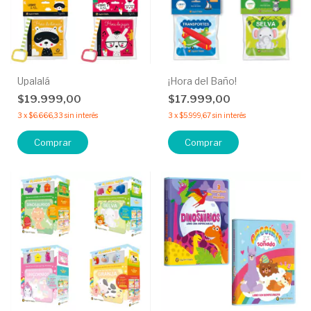
Upalalá
¡Hora del Baño!
$19.999,00
$17.999,00
3
x
$6.666,33
sin interés
3
x
$5.999,67
sin interés
Comprar
Comprar