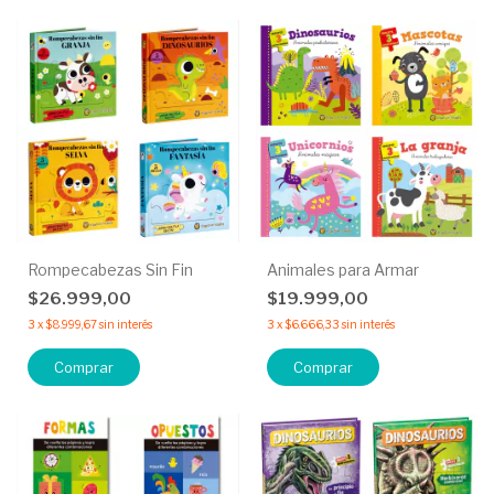
Rompecabezas Sin Fin
Animales para Armar
$26.999,00
$19.999,00
3
x
$8.999,67
sin interés
3
x
$6.666,33
sin interés
Comprar
Comprar