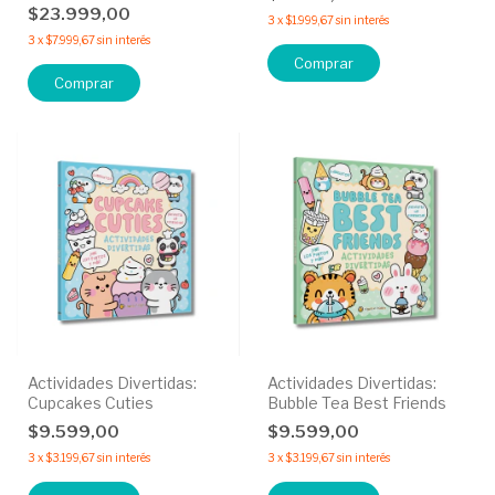
las Películas Toy Story 5
$23.999,00
3
x
$1.999,67
sin interés
3
x
$7.999,67
sin interés
Actividades Divertidas:
Actividades Divertidas:
Cupcakes Cuties
Bubble Tea Best Friends
$9.599,00
$9.599,00
3
x
$3.199,67
sin interés
3
x
$3.199,67
sin interés