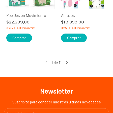
Pop Ups en Movimiento
Abrazos
$22.399,00
$19.399,00
3
x
$7.466,33
sin interés
3
x
$6.466,33
sin interés
Comprar
Comprar
1
de
11
Newsletter
Suscribite para conocer nuestras últimas novedades