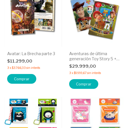
Avatar: La Brecha parte 3
Aventuras de última
generación Toy Story 5 +
$11.299,00
¡Hechos Para jugar! Toy
$29.999,00
3
x
$3.766,33
sin interés
Story 4 - 50% OFF
3
x
$9.999,67
sin interés