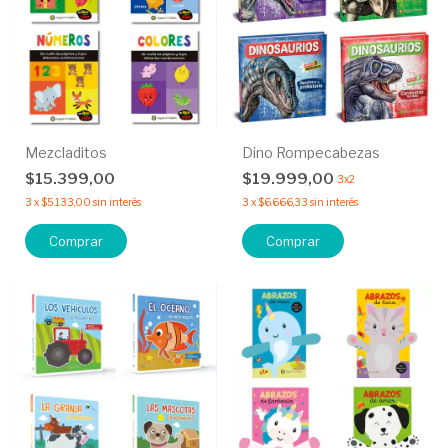
Mezcladitos
Dino Rompecabezas
$15.399,00
$19.999,00
3x2
3
x
$5.133,00
sin interés
3
x
$6.666,33
sin interés
Comprar
Comprar