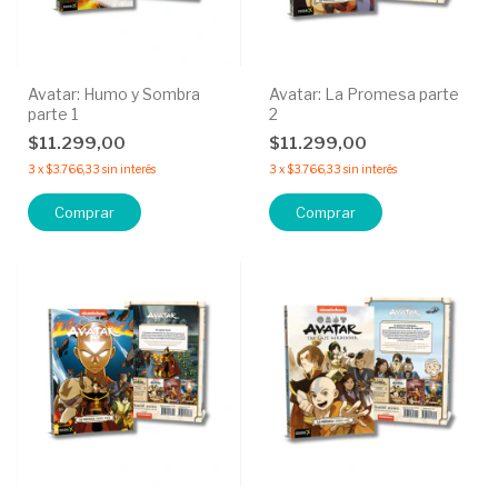
Avatar: Humo y Sombra
Avatar: La Promesa parte
parte 1
2
$11.299,00
$11.299,00
3
x
$3.766,33
sin interés
3
x
$3.766,33
sin interés