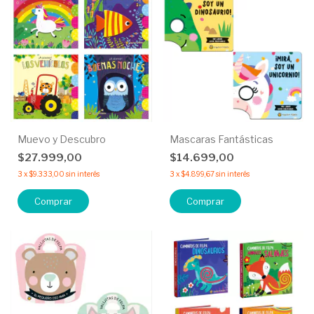
Muevo y Descubro
Mascaras Fantásticas
$27.999,00
$14.699,00
3
x
$9.333,00
sin interés
3
x
$4.899,67
sin interés
Comprar
Comprar