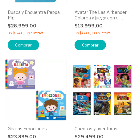
Busca y Encuentra Peppa
Avatar The Las Airbender -
Pig
Colorea y juega con el
maesto del aire.
$28.999,00
$13.999,00
3
x
$9.666,33
sin interés
3
x
$4.666,33
sin interés
Gira las Emociones
Cuentos y aventuras
$23.899,00
$29.499,00