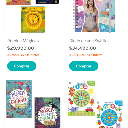
Ruedas Mágicas
Diario de una Swiftie
$29.999,00
$34.499,00
3
x
$9.999,67
sin interés
3
x
$11.499,67
sin interés
Comprar