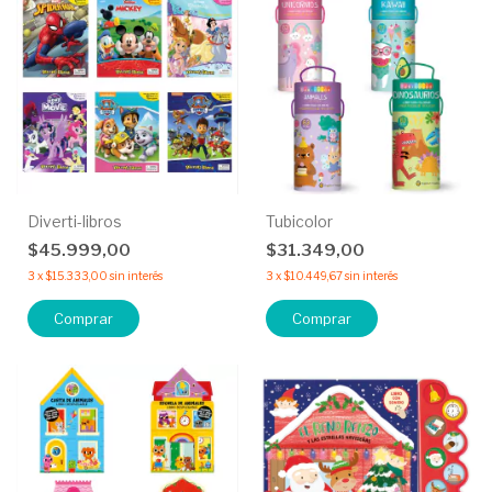
Diverti-libros
Tubicolor
$45.999,00
$31.349,00
3
x
$15.333,00
sin interés
3
x
$10.449,67
sin interés
Comprar
Comprar