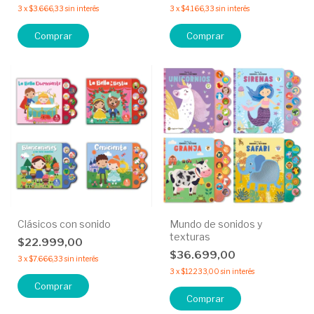
3
x
$3.666,33
sin interés
3
x
$4.166,33
sin interés
Comprar
Comprar
Clásicos con sonido
Mundo de sonidos y
texturas
$22.999,00
$36.699,00
3
x
$7.666,33
sin interés
3
x
$12.233,00
sin interés
Comprar
Comprar