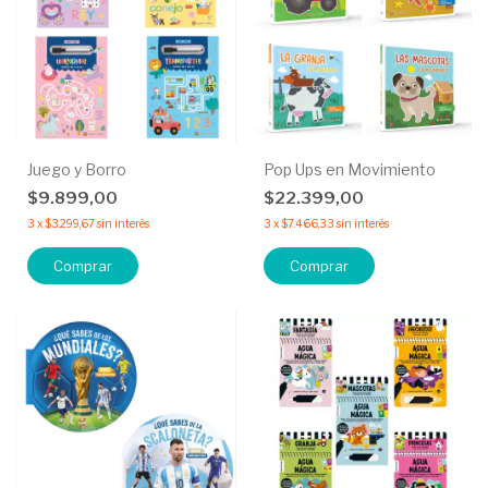
Juego y Borro
Pop Ups en Movimiento
$9.899,00
$22.399,00
3
x
$3.299,67
sin interés
3
x
$7.466,33
sin interés
Comprar
Comprar