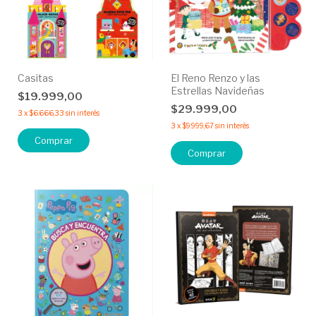
Casitas
El Reno Renzo y las
Estrellas Navideñas
$19.999,00
$29.999,00
3
x
$6.666,33
sin interés
3
x
$9.999,67
sin interés
Comprar