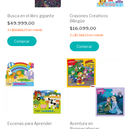
Busca en el libro gigante
Crayones Creativos
Bilingüe
$49.999,00
$16.099,00
3
x
$16.666,33
sin interés
3
x
$5.366,33
sin interés
Comprar
Comprar
Escenas para Aprender
Aventura en
Rompecabezas