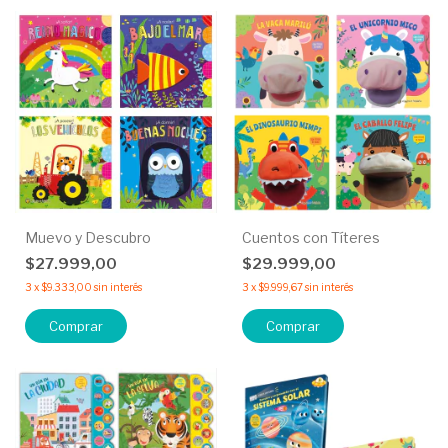
Muevo y Descubro
Cuentos con Títeres
$27.999,00
$29.999,00
3
x
$9.333,00
sin interés
3
x
$9.999,67
sin interés
Comprar
Comprar