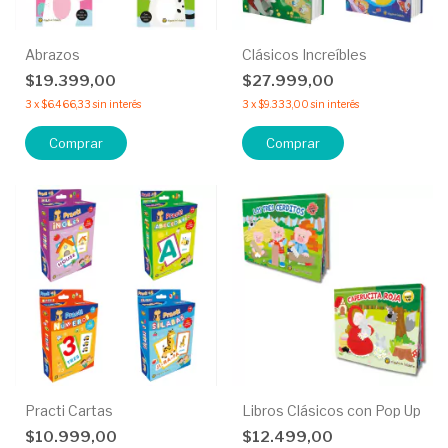
Abrazos
Clásicos Increíbles
$19.399,00
$27.999,00
3
x
$6.466,33
sin interés
3
x
$9.333,00
sin interés
Comprar
Comprar
Practi Cartas
Libros Clásicos con Pop Up
$10.999,00
$12.499,00