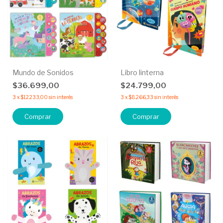
Mundo de Sonidos
Libro linterna
$36.699,00
$24.799,00
3
x
$12.233,00
sin interés
3
x
$8.266,33
sin interés
Comprar
Comprar