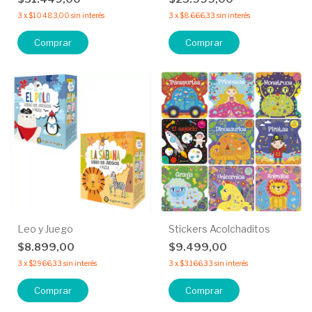
3
x
$10.483,00
sin interés
3
x
$8.666,33
sin interés
Comprar
Comprar
Leo y Juego
Stickers Acolchaditos
$8.899,00
$9.499,00
3
x
$2.966,33
sin interés
3
x
$3.166,33
sin interés
Comprar
Comprar