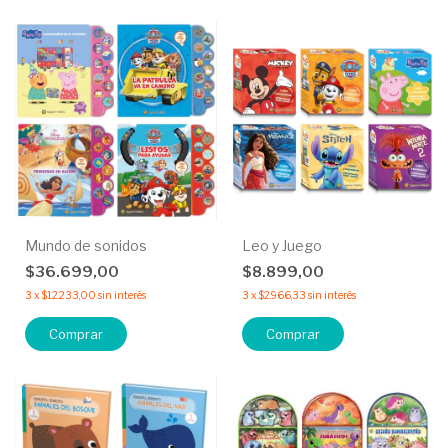
Mundo de sonidos
Leo y Juego
$36.699,00
$8.899,00
3
x
$12.233,00
sin interés
3
x
$2.966,33
sin interés
Comprar
Comprar