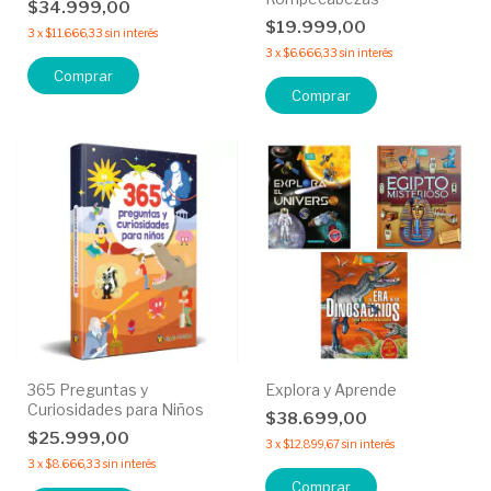
$34.999,00
$19.999,00
3
x
$11.666,33
sin interés
3
x
$6.666,33
sin interés
Comprar
Comprar
365 Preguntas y
Explora y Aprende
Curiosidades para Niños
$38.699,00
$25.999,00
3
x
$12.899,67
sin interés
3
x
$8.666,33
sin interés
Comprar