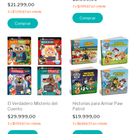
$21.299,00
3
x
$2.999,67
sin interés
3
x
$7.099,67
sin interés
Comprar
El Verdadero Misterio del
Historias para Armar Paw
Cuento
Patrol
$29.999,00
$19.999,00
3
x
$9.999,67
sin interés
3
x
$6.666,33
sin interés