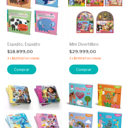
Espejito, Espejito
Mini Divertilibro
$18.899,00
$29.999,00
3
x
$6.299,67
sin interés
3
x
$9.999,67
sin interés
Comprar
Comprar