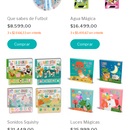
Que sabes de Futbol
Agua Mágica
$8.599,00
$16.499,00
3
x
$2.866,33
sin interés
3
x
$5.499,67
sin interés
Comprar
Comprar
Sonidos Squishy
Luces Mágicas
$31.449,00
$25.999,00