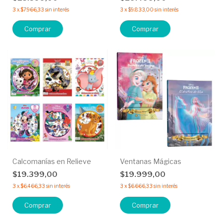
3
x
$7.966,33
sin interés
3
x
$9.833,00
sin interés
Comprar
Comprar
Calcomanías en Relieve
Ventanas Mágicas
$19.399,00
$19.999,00
3
x
$6.466,33
sin interés
3
x
$6.666,33
sin interés
Comprar
Comprar