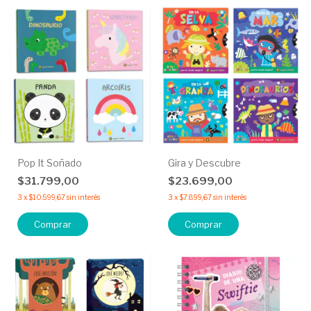
Pop It Soñado
Gira y Descubre
$31.799,00
$23.699,00
3
x
$10.599,67
sin interés
3
x
$7.899,67
sin interés
Comprar
Comprar