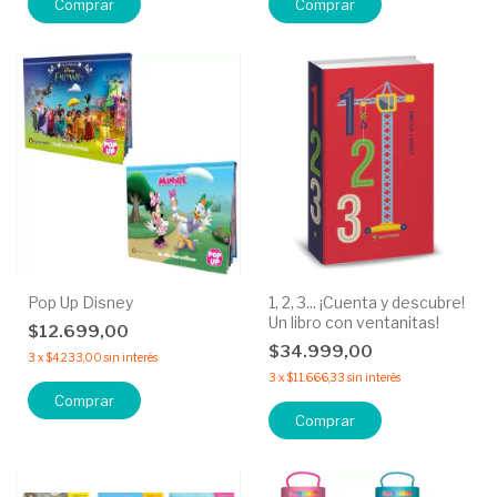
Comprar
Comprar
Pop Up Disney
1, 2, 3... ¡Cuenta y descubre!
Un libro con ventanitas!
$12.699,00
$34.999,00
3
x
$4.233,00
sin interés
3
x
$11.666,33
sin interés
Comprar