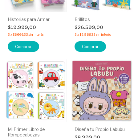
Historias para Armar
Brillitos
$19.999,00
$26.599,00
3
x
$6.666,33
sin interés
3
x
$8.866,33
sin interés
Comprar
Comprar
Mi Primer Libro de
Diseña tu Propio Labubu
Rompecabezas
$8.999,00