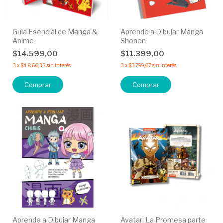
Guía Esencial de Manga &
Aprende a Dibujar Manga
Anime
Shonen
$14.599,00
$11.399,00
3
x
$4.866,33
sin interés
3
x
$3.799,67
sin interés
Aprende a Dibujar Manga
Avatar: La Promesa parte