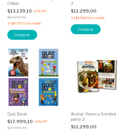
Chibis
3
$13.139,10
$11.299,00
-
10
%
OFF
$14.599,00
3
x
$3.766,33
sin interés
3
x
$4.379,70
sin interés
Quiz Book
Avatar: Humo y Sombra
parte 3
$17.999,10
-
10
%
OFF
$11.299,00
$19.999,00