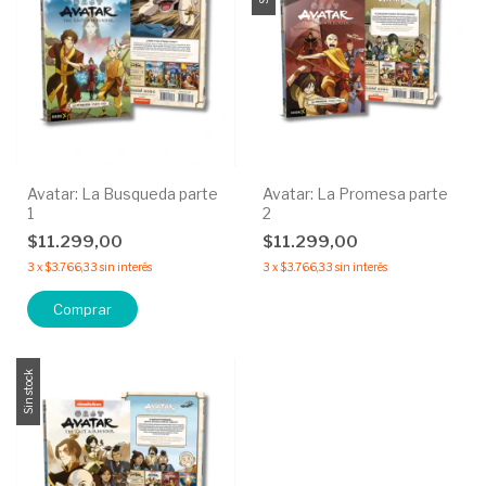
Avatar: La Busqueda parte
Avatar: La Promesa parte
1
2
$11.299,00
$11.299,00
3
x
$3.766,33
sin interés
3
x
$3.766,33
sin interés
Sin stock