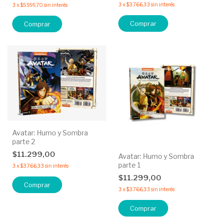
3
x
$3.766,33
sin interés
3
x
$5.999,70
sin interés
Comprar
Avatar: Humo y Sombra
parte 2
$11.299,00
Avatar: Humo y Sombra
parte 1
3
x
$3.766,33
sin interés
$11.299,00
3
x
$3.766,33
sin interés