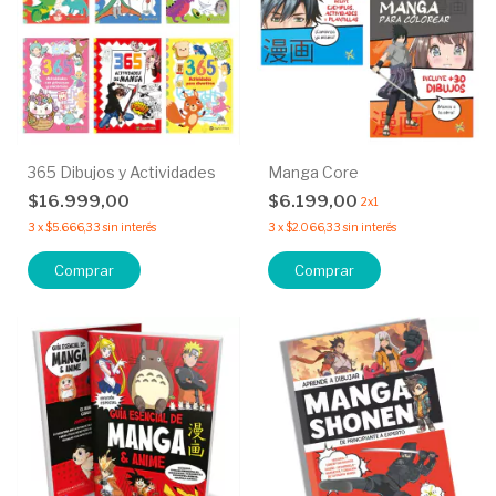
365 Dibujos y Actividades
Manga Core
$16.999,00
$6.199,00
2x1
3
x
$5.666,33
sin interés
3
x
$2.066,33
sin interés
Comprar
Comprar