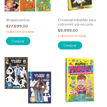
Atrapacuentos
El manual imbatible para
sobrevivir a la escuela
$27.699,00
$9.999,00
3
x
$9.233,00
sin interés
3
x
$3.333,00
sin interés
Comprar