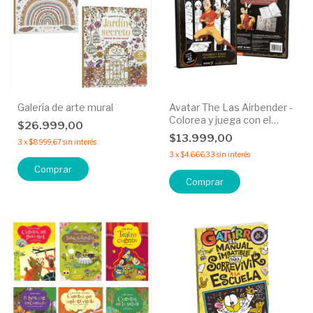
Galería de arte mural
Avatar The Las Airbender -
Colorea y juega con el
$26.999,00
maesto del aire.
$13.999,00
3
x
$8.999,67
sin interés
3
x
$4.666,33
sin interés
Comprar