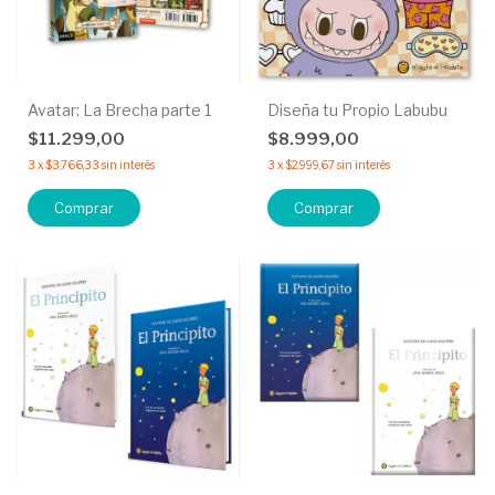
Avatar: La Brecha parte 1
Diseña tu Propio Labubu
$11.299,00
$8.999,00
3
x
$3.766,33
sin interés
3
x
$2.999,67
sin interés