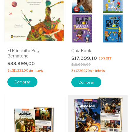
El Principito Poly
Quiz Book
Bernatene
$17.999,10
-
10
%
OFF
$33.999,00
$19.999,00
3
x
$11.333,00
sin interés
3
x
$5.999,70
sin interés
Comprar