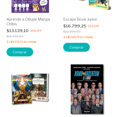
Aprende a Dibujar Manga
Escape Book Junior
Chibis
$16.799,25
-
25
%
OFF
$13.139,10
-
10
%
OFF
$22.399,00
$14.599,00
3
x
$5.599,75
sin interés
3
x
$4.379,70
sin interés
Comprar