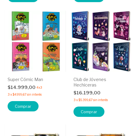
Super Cómic Man
Club de Jóvenes
Hechiceras
$14.999,00
4x3
$16.199,00
3
x
$4.999,67
sin interés
3
x
$5.399,67
sin interés
Comprar
Comprar