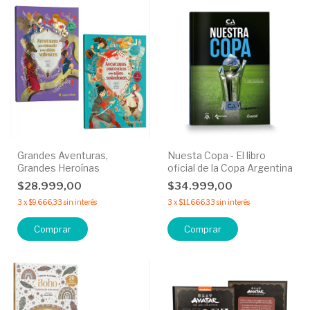
Grandes Aventuras,
Nuesta Copa - El libro
Grandes Heroínas
oficial de la Copa Argentina
$28.999,00
$34.999,00
3
x
$9.666,33
sin interés
3
x
$11.666,33
sin interés
Comprar