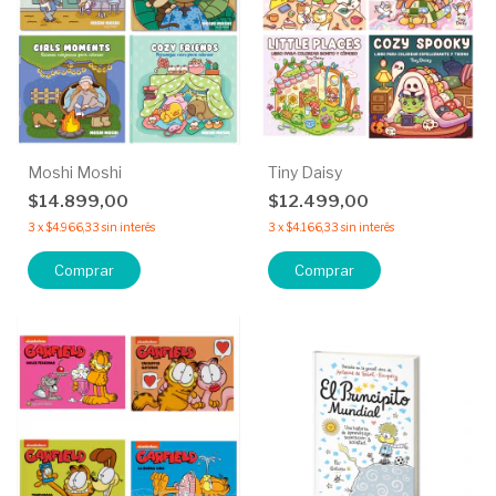
Moshi Moshi
Tiny Daisy
$14.899,00
$12.499,00
3
x
$4.966,33
sin interés
3
x
$4.166,33
sin interés
Comprar
Comprar