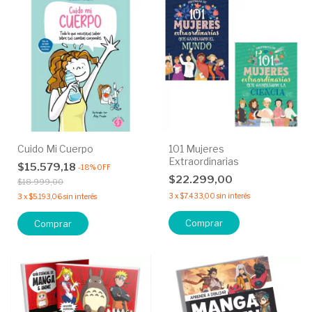
Cuido Mi Cuerpo
101 Mujeres
Extraordinarias
$15.579,18
-
18
%
OFF
$22.299,00
$18.999,00
3
x
$7.433,00
sin interés
3
x
$5.193,06
sin interés
Comprar