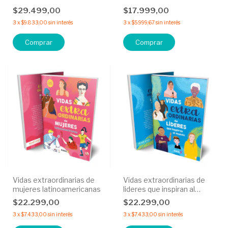
$29.499,00
$17.999,00
3
x
$9.833,00
sin interés
3
x
$5.999,67
sin interés
Comprar
Vidas extraordinarias de
Vidas extraordinarias de
mujeres latinoamericanas
lideres que inspiran al
mundo
$22.299,00
$22.299,00
3
x
$7.433,00
sin interés
3
x
$7.433,00
sin interés