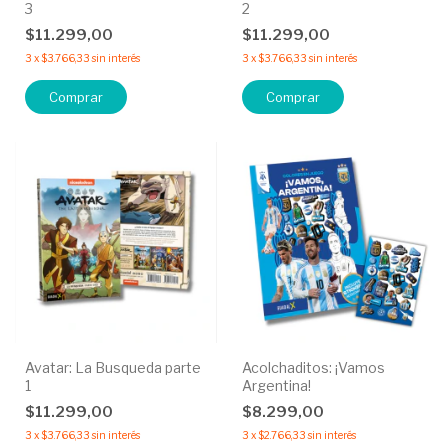
3
2
$11.299,00
$11.299,00
3
x
$3.766,33
sin interés
3
x
$3.766,33
sin interés
Avatar: La Busqueda parte
Acolchaditos: ¡Vamos
1
Argentina!
$11.299,00
$8.299,00
3
x
$3.766,33
sin interés
3
x
$2.766,33
sin interés