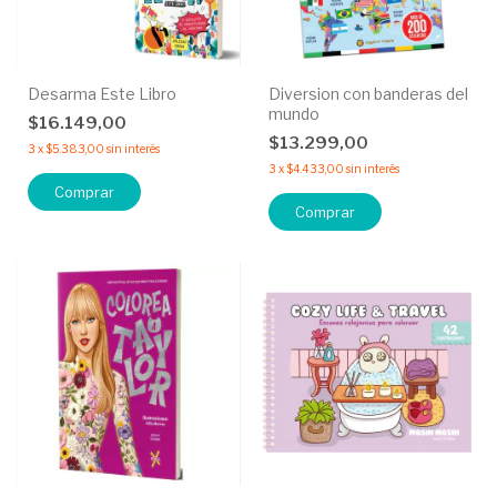
Desarma Este Libro
Diversion con banderas del
mundo
$16.149,00
$13.299,00
3
x
$5.383,00
sin interés
3
x
$4.433,00
sin interés
Comprar