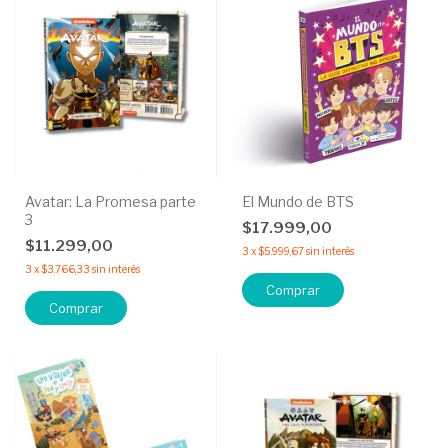
Avatar: La Promesa parte
El Mundo de BTS
3
$17.999,00
$11.299,00
3
x
$5.999,67
sin interés
3
x
$3.766,33
sin interés