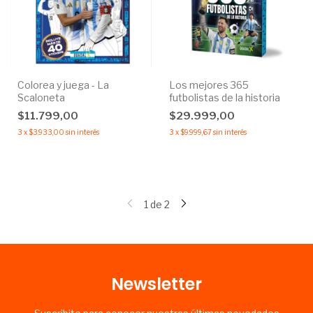
Colorea y juega - La
Los mejores 365
Scaloneta
futbolistas de la historia
$11.799,00
$29.999,00
3
x
$3.933,00
sin interés
3
x
$9.999,67
sin interés
1
de
2
Newsletter