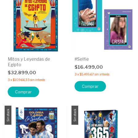
Mitos y Leyendas de
#Selfie
Egipto
$16.499,00
$32.899,00
3
x
$5.499,67
sin interés
3
x
$10.966,33
sin interés
Comprar
Sin stock
Sin stock