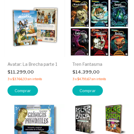
Avatar: La Brecha parte 1
Tren Fantasma
$11.299,00
$14.399,00
3
x
$3.766,33
sin interés
3
x
$4.799,67
sin interés
Comprar