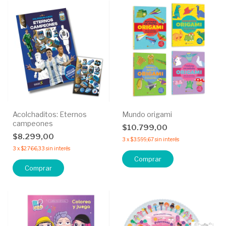
Acolchaditos: Eternos
Mundo origami
campeones
$10.799,00
$8.299,00
3
x
$3.599,67
sin interés
3
x
$2.766,33
sin interés
Comprar