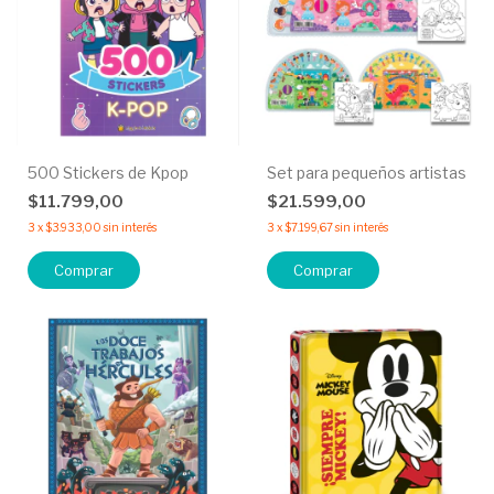
500 Stickers de Kpop
Set para pequeños artistas
$11.799,00
$21.599,00
3
x
$3.933,00
sin interés
3
x
$7.199,67
sin interés
Comprar
Comprar