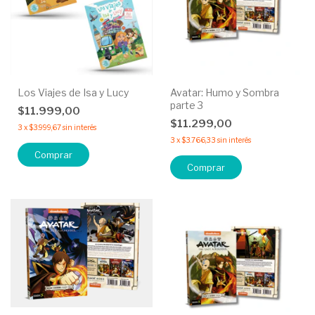
Los Viajes de Isa y Lucy
Avatar: Humo y Sombra
parte 3
$11.999,00
$11.299,00
3
x
$3.999,67
sin interés
3
x
$3.766,33
sin interés
Comprar