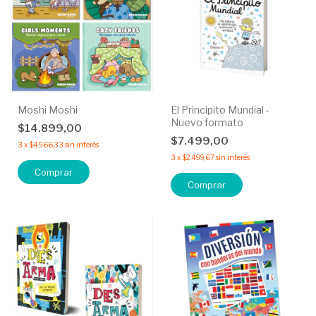
Moshi Moshi
El Principito Mundial -
Nuevo formato
$14.899,00
$7.499,00
3
x
$4.966,33
sin interés
3
x
$2.499,67
sin interés
Comprar