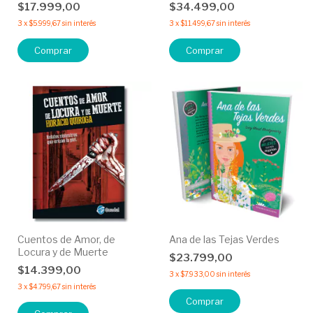
$17.999,00
$34.499,00
3
x
$5.999,67
sin interés
3
x
$11.499,67
sin interés
Cuentos de Amor, de
Ana de las Tejas Verdes
Locura y de Muerte
$23.799,00
$14.399,00
3
x
$7.933,00
sin interés
3
x
$4.799,67
sin interés