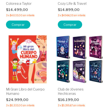
Colorea a Taylor
Cozy Life & Travel
$14.499,00
$14.899,00
3
x
$4.833,00
sin interés
3
x
$4.966,33
sin interés
Mi Gran Libro del Cuerpo
Club de Jóvenes
Humano
Hechiceras
$24.999,00
$16.199,00
3
x
$8.333,00
sin interés
3
x
$5.399,67
sin interés