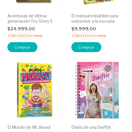
Aventuras de última
El manual imbatible para
generación Toy Story 5
sobrevivir a la escuela
$24.999,00
$9.999,00
3
x
$8.333,00
sin interés
3
x
$3.333,00
sin interés
El Mundo de Mr. Beast
Diario de una Swiftie