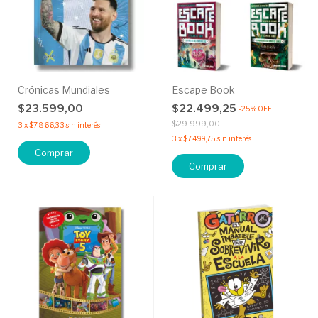
Crónicas Mundiales
Escape Book
$23.599,00
$22.499,25
-
25
%
OFF
$29.999,00
3
x
$7.866,33
sin interés
3
x
$7.499,75
sin interés
Comprar