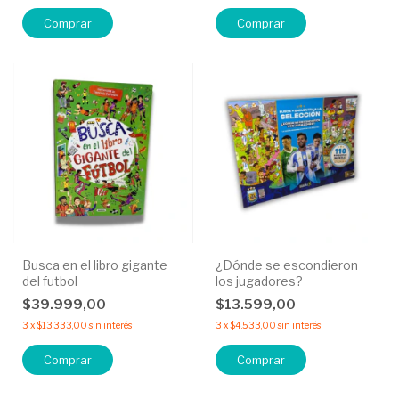
Busca en el libro gigante
¿Dónde se escondieron
del futbol
los jugadores?
$39.999,00
$13.599,00
3
x
$13.333,00
sin interés
3
x
$4.533,00
sin interés