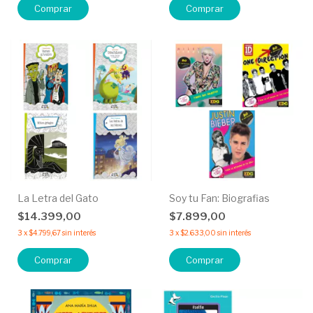
La Letra del Gato
Soy tu Fan: Biografias
$14.399,00
$7.899,00
3
x
$4.799,67
sin interés
3
x
$2.633,00
sin interés
Comprar
Comprar