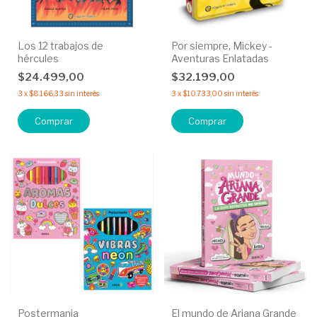
Los 12 trabajos de
Por siempre, Mickey -
hércules
Aventuras Enlatadas
$24.499,00
$32.199,00
3
x
$8.166,33
sin interés
3
x
$10.733,00
sin interés
Postermania
El mundo de Ariana Grande