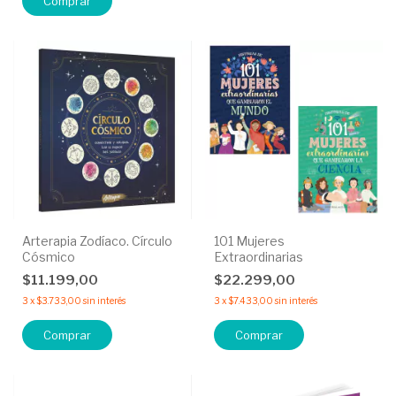
Arterapia Zodíaco. Círculo
101 Mujeres
Cósmico
Extraordinarias
$11.199,00
$22.299,00
3
x
$3.733,00
sin interés
3
x
$7.433,00
sin interés
Comprar