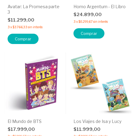
Avatar: La Promesa parte
Homo Argentum - El Libro
3
$24.899,00
$11.299,00
3
x
$8.299,67
sin interés
3
x
$3.766,33
sin interés
El Mundo de BTS
Los Viajes de Isa y Lucy
$17.999,00
$11.999,00