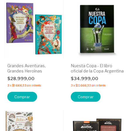
Grandes Aventuras,
Nuesta Copa - El libro
Grandes Heroínas
oficial de la Copa Argentina
$28.999,00
$34.999,00
3
x
$9.666,33
sin interés
3
x
$11.666,33
sin interés
Comprar