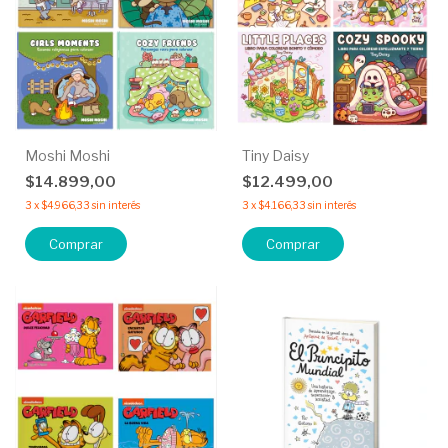
Moshi Moshi
Tiny Daisy
$14.899,00
$12.499,00
3
x
$4.966,33
sin interés
3
x
$4.166,33
sin interés
Comprar
Comprar