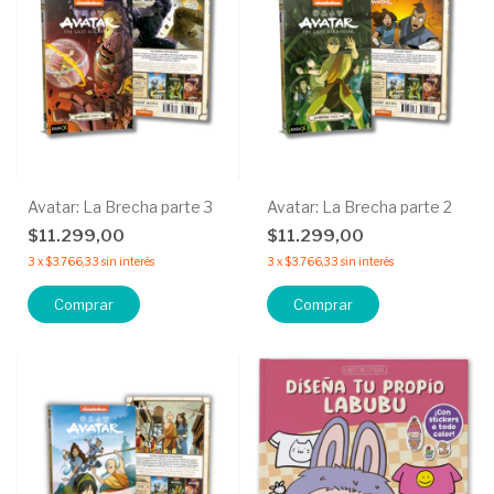
Avatar: La Brecha parte 3
Avatar: La Brecha parte 2
$11.299,00
$11.299,00
3
x
$3.766,33
sin interés
3
x
$3.766,33
sin interés