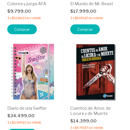
Colorea y juega AFA
El Mundo de Mr. Beast
$9.799,00
$17.999,00
3
x
$3.266,33
sin interés
3
x
$5.999,67
sin interés
Comprar
Diario de una Swiftie
Cuentos de Amor, de
Locura y de Muerte
$34.499,00
$14.399,00
3
x
$11.499,67
sin interés
3
x
$4.799,67
sin interés